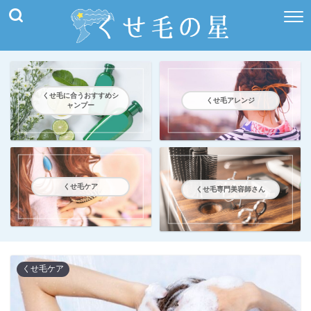
くせ毛に合うおすすめシ
くせ毛アレンジ
ャンプー
くせ毛ケア
くせ毛専門美容師さん
くせ毛ケア