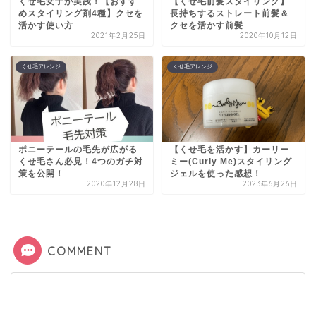
くせ毛女子が実践！【おすす
【くせ毛前髪スタイリング】
めスタイリング剤4種】クセを
長持ちするストレート前髪＆
活かす使い方
クセを活かす前髪
2021年2月25日
2020年10月12日
くせ毛アレンジ
くせ毛アレンジ
ポニーテールの毛先が広がる
【くせ毛を活かす】カーリー
くせ毛さん必見！4つのガチ対
ミー(Curly Me)スタイリング
策を公開！
ジェルを使った感想！
2020年12月28日
2023年6月26日
COMMENT