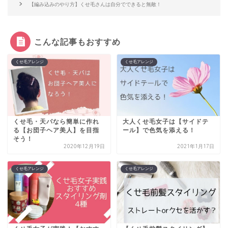
【編み込みのやり方】くせ毛さんは自分でできると無敵！
こんな記事もおすすめ
くせ毛アレンジ
くせ毛アレンジ
くせ毛・天パなら簡単に作れ
大人くせ毛女子は【サイドテ
る【お団子ヘア美人】を目指
ール】で色気を添える！
そう！
2020年12月19日
2021年1月17日
くせ毛アレンジ
くせ毛アレンジ