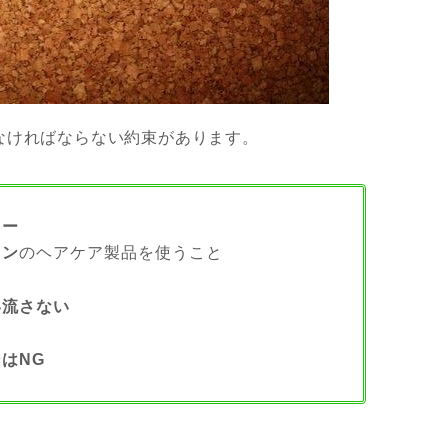
なければならない約束があります。
リー
コン
のヘアケア製品を使うこと
い流さない
はNG